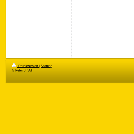
Druckversion
|
Sitemap
© Peter J. Voll