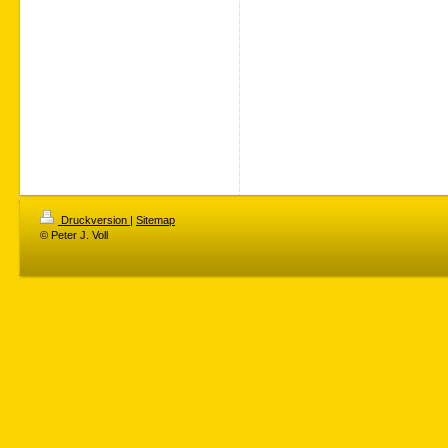
Druckversion
|
Sitemap
© Peter J. Voll